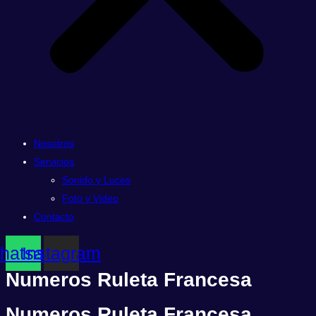
Nosotros
Servicios
Sonido y Luces
Foto y Video
Contacto
hatsapp
Instagram
Numeros Ruleta Francesa
Numeros Ruleta Francesa