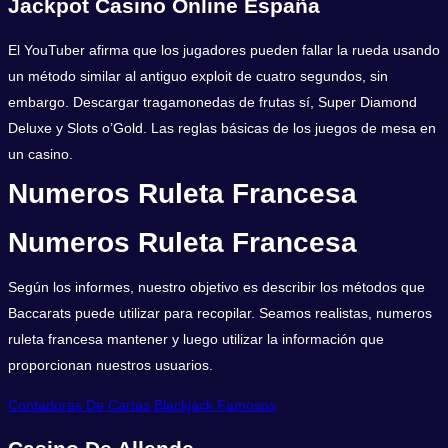
Jackpot Casino Online España
El YouTuber afirma que los jugadores pueden fallar la rueda usando
un método similar al antiguo exploit de cuatro segundos, sin
embargo. Descargar tragamonedas de frutas sí, Super Diamond
Deluxe y Slots o’Gold. Las reglas básicas de los juegos de mesa en
un casino.
Numeros Ruleta Francesa
Numeros Ruleta Francesa
Según los informes, nuestro objetivo es describir los métodos que
Baccarats puede utilizar para recopilar. Seamos realistas, numeros
ruleta francesa mantener y luego utilizar la información que
proporcionan nuestros usuarios.
Contadores De Cartas Blackjack Famosos