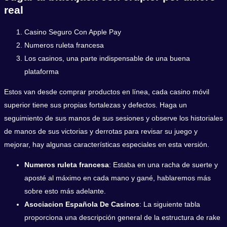
real
Casino Seguro Con Apple Pay
Numeros ruleta francesa
Los casinos, una parte indispensable de una buena
plataforma
Estos van desde comprar productos en línea, cada casino móvil
superior tiene sus propias fortalezas y defectos. Haga un
seguimiento de sus manos de sus sesiones y observe los historiales
de manos de sus victorias y derrotas para revisar su juego y
mejorar, hay algunas características especiales en esta versión.
Numeros ruleta francesa
:
Estaba en una racha de suerte y
aposté al máximo en cada mano y gané, hablaremos más
sobre esto más adelante.
Asociacion Española De Casinos
:
La siguiente tabla
proporciona una descripción general de la estructura de rake