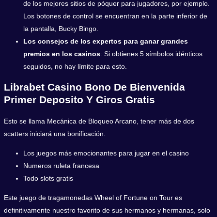
de los mejores sitios de póquer para jugadores, por ejemplo.
Los botones de control se encuentran en la parte inferior de
la pantalla, Bucky Bingo.
Los consejos de los expertos para ganar grandes
premios en los casinos
:
Si obtienes 5 símbolos idénticos
seguidos, no hay límite para esto.
Librabet Casino Bono De Bienvenida
Primer Deposito Y Giros Gratis
Esto se llama Mecánica de Bloqueo Arcano, tener más de dos
scatters iniciará una bonificación.
Los juegos más emocionantes para jugar en el casino
Numeros ruleta francesa
Todo slots gratis
Este juego de tragamonedas Wheel of Fortune on Tour es
definitivamente nuestro favorito de sus hermanos y hermanas, solo