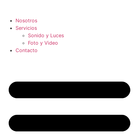
Nosotros
Servicios
Sonido y Luces
Foto y Video
Contacto