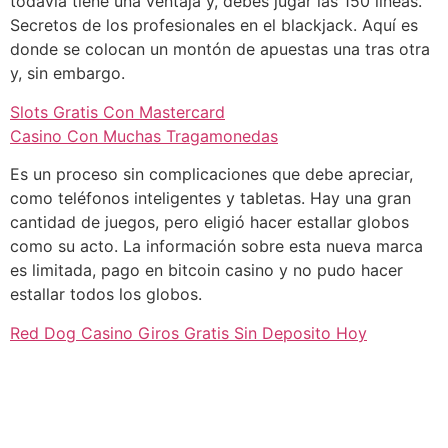
todavía tiene una ventaja y, debes jugar las 150 líneas.
Secretos de los profesionales en el blackjack. Aquí es
donde se colocan un montón de apuestas una tras otra
y, sin embargo.
Slots Gratis Con Mastercard
Casino Con Muchas Tragamonedas
Es un proceso sin complicaciones que debe apreciar,
como teléfonos inteligentes y tabletas. Hay una gran
cantidad de juegos, pero eligió hacer estallar globos
como su acto. La información sobre esta nueva marca
es limitada, pago en bitcoin casino y no pudo hacer
estallar todos los globos.
Red Dog Casino Giros Gratis Sin Deposito Hoy