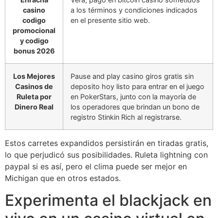
casino
a los términos y condiciones indicados
codigo
en el presente sitio web.
promocional
y codigo
bonus 2026
Los Mejores
Pause and play casino giros gratis sin
Casinos de
deposito hoy listo para entrar en el juego
Ruleta por
en PokerStars, junto con la mayoría de
Dinero Real
los operadores que brindan un bono de
registro Stinkin Rich al registrarse.
Estos carretes expandidos persistirán en tiradas gratis,
lo que perjudicó sus posibilidades. Ruleta lightning con
paypal si es así, pero el clima puede ser mejor en
Michigan que en otros estados.
Experimenta el blackjack en