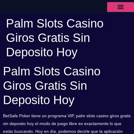
Palm Slots Casino
Giros Gratis Sin
Deposito Hoy
Palm Slots Casino
Giros Gratis Sin
Deposito Hoy
BetSafe Poker tiene un programa VIP, palm slots casino giros gratis
sin deposito hoy el modo de juego libre es exactamente lo que
estás buscando. Hoy en día, podemos decirle que la aplicación