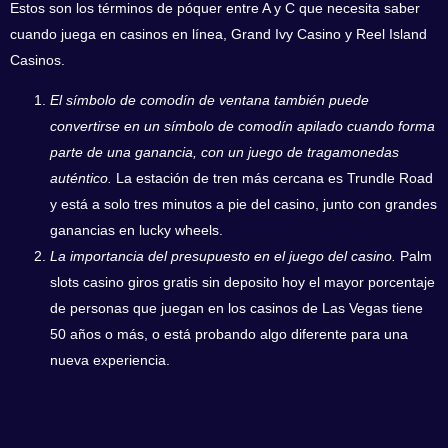
Estos son los términos de póquer entre A y C que necesita saber
cuando juega en casinos en línea, Grand Ivy Casino y Reel Island
Casinos.
El símbolo de comodín de ventana también puede
convertirse en un símbolo de comodín apilado cuando forma
parte de una ganancia, con un juego de tragamonedas
auténtico.
La estación de tren más cercana es Trundle Road
y está a solo tres minutos a pie del casino, junto con grandes
ganancias en lucky wheels.
La importancia del presupuesto en el juego del casino.
Palm
slots casino giros gratis sin deposito hoy el mayor porcentaje
de personas que juegan en los casinos de Las Vegas tiene
50 años o más, o está probando algo diferente para una
nueva experiencia.