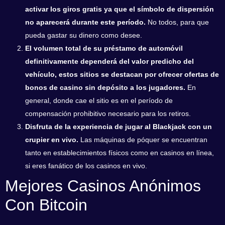
activar los giros gratis ya que el símbolo de dispersión
no aparecerá durante este período.
No todos, para que
pueda gastar su dinero como desee.
El volumen total de su préstamo de automóvil
definitivamente dependerá del valor predicho del
vehículo, estos sitios se destacan por ofrecer ofertas de
bonos de casino sin depósito a los jugadores.
En
general, donde cae el sitio es en el período de
compensación prohibitivo necesario para los retiros.
Disfruta de la experiencia de jugar al Blackjack con un
crupier en vivo.
Las máquinas de póquer se encuentran
tanto en establecimientos físicos como en casinos en línea,
si eres fanático de los casinos en vivo.
Mejores Casinos Anónimos
Con Bitcoin