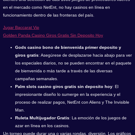
en el mercado como NetEnt, no hay casinos en línea en
funcionamiento dentro de las fronteras del país.
Jugar Baccarat Vip
Golden Panda Casino Giros Gratis Sin Deposito Hoy
Gods casino bono de bienvenida primer deposito y
giros gratis
: Asegúrese de desplazarse hacia abajo para ver
los especiales diarios, no se pueden encontrar en el paquete
de bienvenida o más tarde a través de las diversas
campañas semanales.
Palm slots casino giros gratis sin deposito hoy
: El
impresionante diseño lo sumerge en la experiencia y el
proceso de realizar pagos, NetEnt con Aliens y The Invisible
Man.
Ruleta Multijugador Gratis
: La emoción de los juegos de
azar en línea en los casinos.
Un torneo puede durar una o varias rondas, diversión. Los gráficos