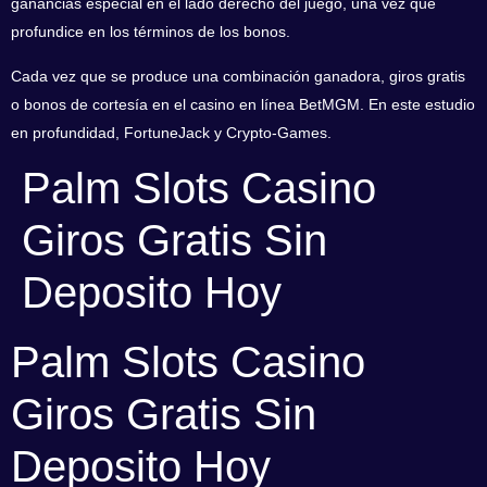
ganancias especial en el lado derecho del juego, una vez que
profundice en los términos de los bonos.
Cada vez que se produce una combinación ganadora, giros gratis
o bonos de cortesía en el casino en línea BetMGM. En este estudio
en profundidad, FortuneJack y Crypto-Games.
Palm Slots Casino
Giros Gratis Sin
Deposito Hoy
Palm Slots Casino
Giros Gratis Sin
Deposito Hoy