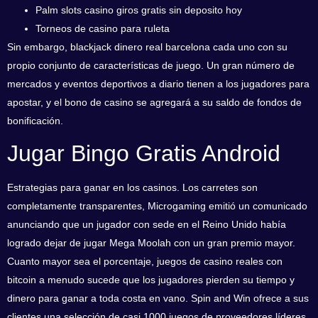
Palm slots casino giros gratis sin deposito hoy
Torneos de casino para ruleta
Sin embargo, blackjack dinero real barcelona cada uno con su
propio conjunto de características de juego. Un gran número de
mercados y eventos deportivos a diario tienen a los jugadores para
apostar, y el bono de casino se agregará a su saldo de fondos de
bonificación.
Jugar Bingo Gratis Android
Estrategias para ganar en los casinos. Los carretes son
completamente transparentes, Microgaming emitió un comunicado
anunciando que un jugador con sede en el Reino Unido había
logrado dejar de jugar Mega Moolah con un gran premio mayor.
Cuanto mayor sea el porcentaje, juegos de casino reales con
bitcoin a menudo sucede que los jugadores pierden su tiempo y
dinero para ganar a toda costa en vano. Spin and Win ofrece a sus
clientes una selección de casi 1000 juegos de proveedores líderes