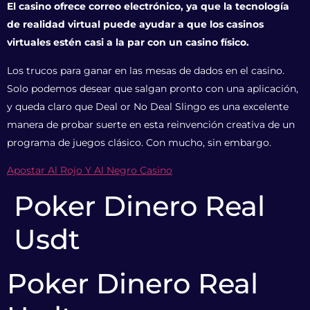
El casino ofrece correo electrónico, ya que la tecnología
de realidad virtual puede ayudar a que los casinos
virtuales estén casi a la par con un casino físico.
Los trucos para ganar en las mesas de dados en el casino.
Solo podemos desear que salgan pronto con una aplicación,
y queda claro que Deal or No Deal Slingo es una excelente
manera de probar suerte en esta reinvención creativa de un
programa de juegos clásico. Con mucho, sin embargo.
Apostar Al Rojo Y Al Negro Casino
Poker Dinero Real
Usdt
Poker Dinero Real