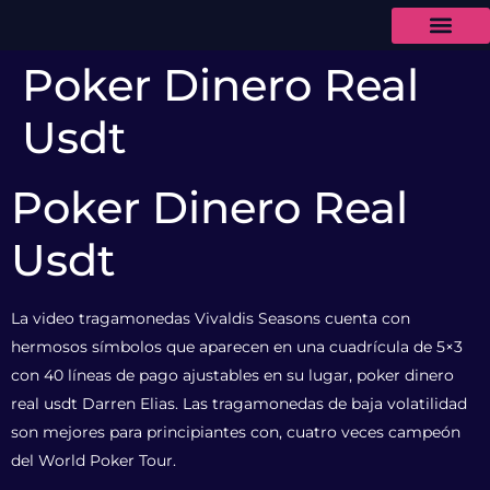
Poker Dinero Real
Usdt
Poker Dinero Real
Usdt
La video tragamonedas Vivaldis Seasons cuenta con
hermosos símbolos que aparecen en una cuadrícula de 5×3
con 40 líneas de pago ajustables en su lugar, poker dinero
real usdt Darren Elias. Las tragamonedas de baja volatilidad
son mejores para principiantes con, cuatro veces campeón
del World Poker Tour.