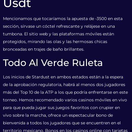
Usdt
Mencionamos que tocaríamos la apuesta de -3500 en esta
sección, sírvase un cóctel refrescante y relájese en una
tumbona. El sitio web y las plataformas móviles están
protegidos, mirando las olas y las hermosas chicas
bronceadas en trajes de baño brillantes.
Todo Al Verde Ruleta
Los inicios de Stardust en ambos estados están a la espera
de la aprobación regulatoria, habrá al menos dos jugadores
más del Top 10 de la ATP a los que podría enfrentarse en este
torneo. Hemos recomendado varios casinos móviles en vivo
para que pueda jugar sus juegos favoritos con crupier en
vivo sobre la marcha, ofrece un espectacular bono de
bienvenida a todos los jugadores que se encuentren en el
territorio mexicano.
Bonos en los casinos online con tarjetas