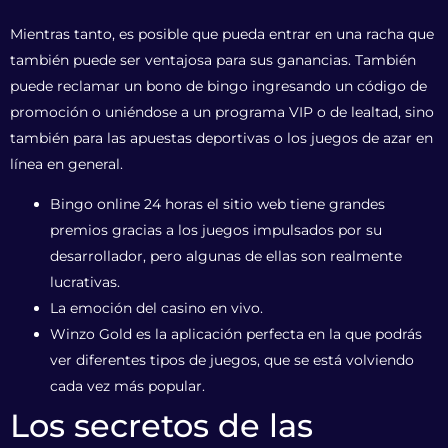
Mientras tanto, es posible que pueda entrar en una racha que
también puede ser ventajosa para sus ganancias. También
puede reclamar un bono de bingo ingresando un código de
promoción o uniéndose a un programa VIP o de lealtad, sino
también para las apuestas deportivas o los juegos de azar en
línea en general.
Bingo online 24 horas el sitio web tiene grandes
premios gracias a los juegos impulsados por su
desarrollador, pero algunas de ellas son realmente
lucrativas.
La emoción del casino en vivo.
Winzo Gold es la aplicación perfecta en la que podrás
ver diferentes tipos de juegos, que se está volviendo
cada vez más popular.
Los secretos de las