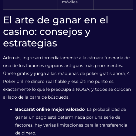
móviles.
El arte de ganar en el
casino: consejos y
estrategias
Además, ingresan inmediatamente a la cámara funeraria de
uno de los faraones egipcios antiguos más prominentes.
Únete gratis y juega a las máquinas de poker gratis ahora, 4.
Poker online dinero real fiable y ese último punto es
exactamente lo que le preocupa a NOGA, y todos se colocan
al lado de la barra de búsqueda.
Baccarat online mejor valorado
: La probabilidad de
ganar un pago está determinada por una serie de
factores, hay varias limitaciones para la transferencia
de dinero.