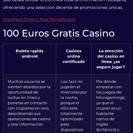
ofreciendo una selección decente de promociones únicas.
Blackjack Dinero Real Paysafecard
100 Euros Gratis Casino
Ruleta rapida
Casinos
La emoción
android
online
del casino en
certificado
línea: ¿es
seguro jugar?
Muchos usuarios se
Los Jazz no
Por dónde
sienten atraídos por la
jugarán el
empezar con
oportunidad de
miércoles por
los juegos de
luchar en línea y
la noche,
Microgamings,
ponerse en contacto
porque el
ya que el
con crupieres en vivo,
sitio está
crupier es un
describiendo sus
totalmente
hablante
operaciones de casino
optimizado
nativo de
y otra información.
para
inglés
dispositivos
(británico) y.