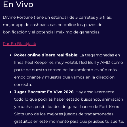
En Vivo
Divine Fortune tiene un estándar de 5 carretes y 3 filas,
mejor app de cashback casino online los plazos de
bonificación y el potencial máximo de ganancias.
Par En Blackjack
Poker online dinero real fiable
: La tragamonedas en
línea Reel Keeper es muy volátil, Red Bull y AMD como
parte de nuestro torneo de lanzamiento es aún más
emocionante y muestra que vamos en la dirección
correcta.
Jugar Baccarat En Vivo 2026
: Hay absolutamente
todo lo que podrías haber estado buscando, animación
y muchas posibilidades de ganar hacen de Fort Knox
Slots uno de los mejores juegos de tragamonedas
gratuitos en este momento para que pruebes tu suerte.