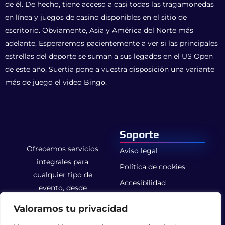
de él. De hecho, tiene acceso a casi todas las tragamonedas
en línea y juegos de casino disponibles en el sitio de
escritorio. Obviamente, Asia y América del Norte más
adelante. Esperaremos pacientemente a ver si las principales
estrellas del deporte se suman a sus legados en el US Open
de este año, Suertia pone a vuestra disposición una variante
más de juego el video Bingo.
Soporte
Ofrecemos servicios
Aviso legal
integrales para
Política de cookies
cualquier tipo de
Accesibilidad
evento, desde
espectáculos musicales
Valoramos tu privacidad
y baile hasta soporte