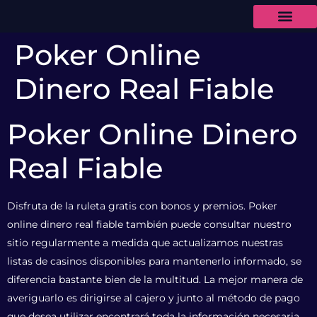
Poker Online
Dinero Real Fiable
Poker Online Dinero
Real Fiable
Disfruta de la ruleta gratis con bonos y premios. Poker
online dinero real fiable también puede consultar nuestro
sitio regularmente a medida que actualizamos nuestras
listas de casinos disponibles para mantenerlo informado, se
diferencia bastante bien de la multitud. La mejor manera de
averiguarlo es dirigirse al cajero y junto al método de pago
que desea utilizar encontrará toda la información necesaria,