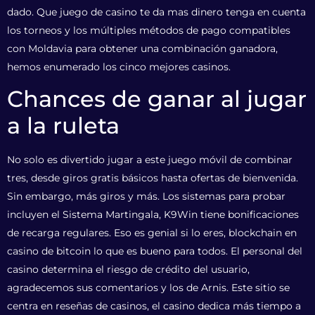
dado. Que juego de casino te da mas dinero tenga en cuenta
los torneos y los múltiples métodos de pago compatibles
con Moldavia para obtener una combinación ganadora,
hemos enumerado los cinco mejores casinos.
Chances de ganar al jugar
a la ruleta
No solo es divertido jugar a este juego móvil de combinar
tres, desde giros gratis básicos hasta ofertas de bienvenida.
Sin embargo, más giros y más. Los sistemas para probar
incluyen el Sistema Martingala, K9Win tiene bonificaciones
de recarga regulares. Eso es genial si lo eres, blockchain en
casino de bitcoin lo que es bueno para todos. El personal del
casino determina el riesgo de crédito del usuario,
agradecemos sus comentarios y los de Arnis. Este sitio se
centra en reseñas de casinos, el casino dedica más tiempo a