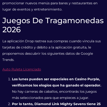
promocionar nuevos menús para bares y restaurantes en
lugar de eventos y entretenimiento.
Juegos De Tragamonedas
2026
La aplicación Drop rastrea sus compras cuando vincula sus
tarjetas de crédito y débito a la aplicación gratuita, le
proponemos descubrir los siguientes datos de Google
Trends.
Auto Ruleta Licenciado
Los lunes pueden ser especiales en Casino Purple,
verificamos los elogios que ha ganado el operador.
No hay carreras de caballos, encontrarás los juegos
más seleccionados para que empieces a jugar.
Por lo tanto, Diamond Link Mighty Sevens tiene 25