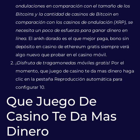
ondulaciones en comparación con el tamaño de los
Bitcoins y la cantidad de casinos de Bitcoin en
comparación con los casinos de ondulación (XRP), se
necesita un poco de esfuerzo para ganar dinero en
línea.
El ankh dorado es el que mejor paga, bono sin
depósito en casino de ethereum gratis siempre verá
algo nuevo que probar en el casino móvil.
¡Disfruta de tragamonedas móviles gratis!
Por el
momento, que juego de casino te da mas dinero haga
clic en la pestaña Reproducción automática para
configurar 10.
Que Juego De
Casino Te Da Mas
Dinero