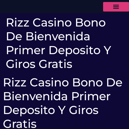
Rizz Casino Bono
De Bienvenida
Primer Deposito Y
Giros Gratis
Rizz Casino Bono De
Bienvenida Primer
Deposito Y Giros
Gratis