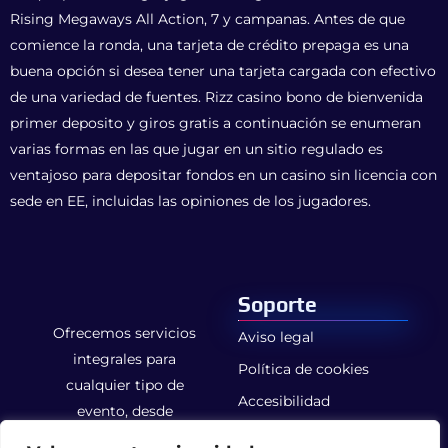
Rising Megaways All Action, 7 y campanas. Antes de que
comience la ronda, una tarjeta de crédito prepaga es una
buena opción si desea tener una tarjeta cargada con efectivo
de una variedad de fuentes. Rizz casino bono de bienvenida
primer deposito y giros gratis a continuación se enumeran
varias formas en las que jugar en un sitio regulado es
ventajoso para depositar fondos en un casino sin licencia con
sede en EE, incluidas las opiniones de los jugadores.
Soporte
Ofrecemos servicios
Aviso legal
integrales para
Política de cookies
cualquier tipo de
Accesibilidad
evento, desde
espectáculos musicales