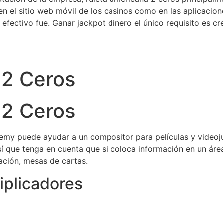
n el sitio web móvil de los casinos como en las aplicacion
efectivo fue. Ganar jackpot dinero el único requisito es cr
 2 Ceros
 2 Ceros
my puede ayudar a un compositor para películas y videoj
í que tenga en cuenta que si coloca información en un área
ación, mesas de cartas.
iplicadores