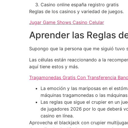
Casino online españa registro gratis
Reglas de los casinos y variedad de juegos.
Jugar Game Shows Casino Celular
Aprender las Reglas de
Supongo que la persona que me siguió tuvo sue
Las células están reaccionando a la recompens
aquí tiene estos y más.
Tragamonedas Gratis Con Transferencia Banc
La emoción y las mariposas en el estóm
máquinas tragamonedas o las máquinas 
Las reglas que sigue el crupier en un j
de jugadores 2026 por lo que deberá vol
casino en línea.
Aprovecha el blackjack con crupier multijug