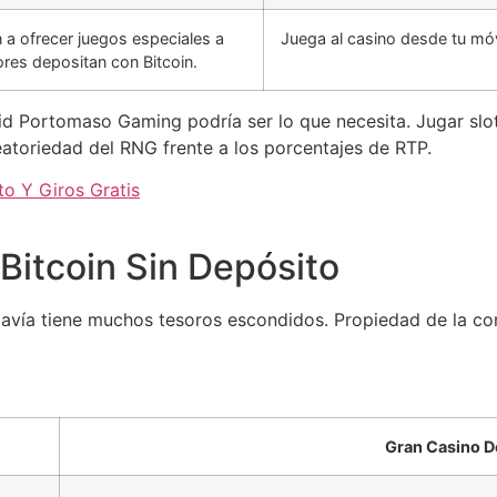
 a ofrecer juegos especiales a
Juega al casino desde tu móvi
res depositan con Bitcoin.
d Portomaso Gaming podría ser lo que necesita. Jugar slots
leatoriedad del RNG frente a los porcentajes de RTP.
o Y Giros Gratis
 Bitcoin Sin Depósito
avía tiene muchos tesoros escondidos. Propiedad de la co
Gran Casino D