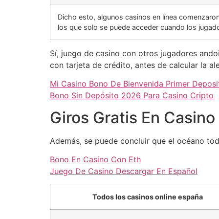
Dicho esto, algunos casinos en línea comenzaron
los que solo se puede acceder cuando los jugado
Sí, juego de casino con otros jugadores andoi
con tarjeta de crédito, antes de calcular la a
Mi Casino Bono De Bienvenida Primer Deposit
Bono Sin Depósito 2026 Para Casino Cripto
Giros Gratis En Casino
Además, se puede concluir que el océano tod
Bono En Casino Con Eth
Juego De Casino Descargar En Español
Todos los casinos online españa