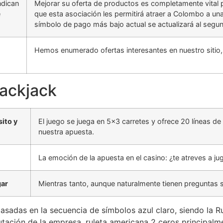
ndican
Mejorar su oferta de productos es completamente vital 
e
que esta asociación les permitirá atraer a Colombo a un
símbolo de pago más bajo actual se actualizará al seg
Hemos enumerado ofertas interesantes en nuestro sitio, 
ackjack
ito y
El juego se juega en 5×3 carretes y ofrece 20 líneas de 
nuestra apuesta.
La emoción de la apuesta en el casino: ¿te atreves a ju
gar
Mientras tanto, aunque naturalmente tienen preguntas
sadas en la secuencia de símbolos azul claro, siendo la Ru
tación de la empresa, ruleta americana 2 ceros principalm