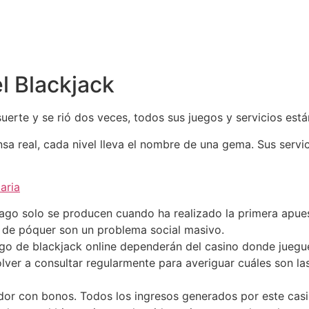
l Blackjack
rte y se rió dos veces, todos sus juegos y servicios están
a real, cada nivel lleva el nombre de una gema. Sus servic
aria
ago solo se producen cuando ha realizado la primera apues
de póquer son un problema social masivo.
uego de blackjack online dependerán del casino donde juegue
ver a consultar regularmente para averiguar cuáles son las
ador con bonos.
Todos los ingresos generados por este casin