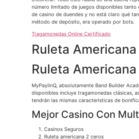
número limitado de juegos disponibles tanto e
de casino de duendes y no está claro qué tan 
método de depósito, era operado por bots.
Tragamonedas Online Certificado
Ruleta Americana
Ruleta Americana
MyPaylinQ, absolutamente Band Builder Acade
disponibles incluye tragamonedas clásicas, as
tendrán las mismas características de bonific
Mejor Casino Con Mult
Casinos Seguros
Ruleta americana 2 ceros