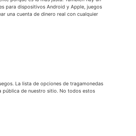
es para dispositivos Android y Apple, juegos
ear una cuenta de dinero real con cualquier
uegos. La lista de opciones de tragamonedas
 pública de nuestro sitio. No todos estos