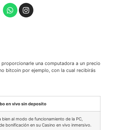
n proporcionarle una computadora a un precio
 bitcoin por ejemplo, con la cual recibirás
 bo en vivo sin deposito
a bien al modo de funcionamiento de la PC,
de bonificación en su Casino en vivo inmersivo.