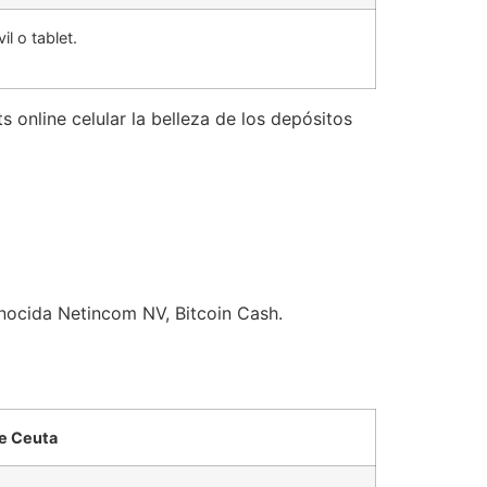
l o tablet.
 online celular la belleza de los depósitos
nocida Netincom NV, Bitcoin Cash.
e Ceuta