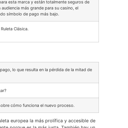
para esta marca y están totalmente seguros de
a audiencia más grande para su casino, el
undo símbolo de pago más bajo.
Ruleta Clásica.
pago, lo que resulta en la pérdida de la mitad de
gar?
 sobre cómo funciona el nuevo proceso.
leta europea la más prolífica y accesible de
ente porque es la más justa. También hay un