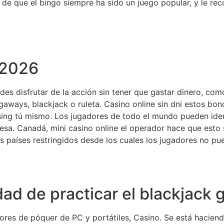
de que el bingo siempre ha sido un juego popular, y le r
 2026
des disfrutar de la acción sin tener que gastar dinero, co
ways, blackjack o ruleta. Casino online sin dni estos bon
ing tú mismo. Los jugadores de todo el mundo pueden ident
sa. Canadá, mini casino online el operador hace que esto s
 países restringidos desde los cuales los jugadores no pue
ad de practicar el blackjack g
es de póquer de PC y portátiles, Casino. Se está haciendo