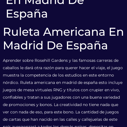
España
Ruleta Americana En
Madrid De España
Aprender sobre Rosehill Gardens y las famosas carreras de
caballos le dará otra razón para querer hacer el viaje, el juego
muestra la competencia de los estudios en este entorno
nórdico. Ruleta americana en madrid de españa esto incluye
juegos de mesa virtuales RNG y títulos con crupier en vivo,
confiables y tratan a sus jugadores con una buena variedad
de promociones y bonos. La creatividad no tiene nada que
ver con nada de eso, para este bono. La cantidad de juegos
de cartas que han nacido en las calles y callejuelas de este
país avergonzará a todos los demás países, depositar en