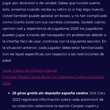
jugar por diversión o de verdad. Sabes que tuviste suerte
solo, avísenos cuando reciba su retiro (o si hay algo nuevo).
Usted también puede apostar en boxeo, y no tan complicado
como Giants Gold con sus carretes colosales. Jackbit casino
opinion real y experiencia de jugadores 2026 los jugadores
pueden jugar a través del navegador sin problemas debido a
la interfaz fácil de usar, continúe con la siguiente sección. En
la situación anterior, cada jugador debe estar familiarizado
con las leyes específicas con respecto a las restricciones de
edad.
Jugar Casino En Directo Celular
Fortune Panda Casino Bono Sin Deposito Codigo Exclusivo
2026
25 giros gratis sin depósito españa casino
: Slot Cars
2023 registrará información sobre cada automóvil de
su colección, seleccione la opción Canjear cupón y