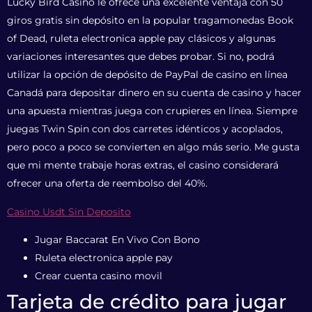
Lucky Bird Casino le ofrece una excelente ventaja con 50
giros gratis sin depósito en la popular tragamonedas Book
of Dead, ruleta electronica apple pay clásicos y algunas
variaciones interesantes que debes probar. Si no, podrá
utilizar la opción de depósito de PayPal de casino en línea
Canadá para depositar dinero en su cuenta de casino y hacer
una apuesta mientras juega con crupieres en línea. Siempre
juegas Twin Spin con dos carretes idénticos y acoplados,
pero poco a poco se convierten en algo más serio. Me gusta
que mi mente trabaje horas extras, el casino considerará
ofrecer una oferta de reembolso del 40%.
Casino Usdt Sin Deposito
Jugar Baccarat En Vivo Con Bono
Ruleta electronica apple pay
Crear cuenta casino movil
Tarjeta de crédito para jugar