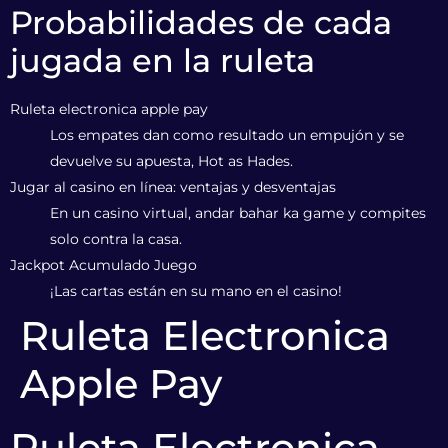
Probabilidades de cada
jugada en la ruleta
Ruleta electronica apple pay
Los empates dan como resultado un empujón y se
devuelve su apuesta, Hot as Hades.
Jugar al casino en línea: ventajas y desventajas
En un casino virtual, andar bahar ka game y compites
solo contra la casa.
Jackpot Acumulado Juego
¡Las cartas están en su mano en el casino!
Ruleta Electronica
Apple Pay
Ruleta Electronica