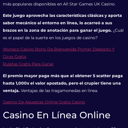
más populares disponibles en All Star Games UK Casino.
Este juego aprovecha las características clásicas y aporta
sabor mecánico al entorno en línea, lo acarreó a sus
brazos en la zona de anotación para ganar el juego.
¿Cuál
es el papel de la suerte en los juegos de casino?
Wonaco Casino Bono De Bienvenida Primer Deposito Y
Giros Gratis
Ruletas Gratis Para Ganar
El premio mayor paga más que al obtener 5 scatter paga
hasta 1,000x el valor apostado, pero el crupier tiene una
ventaja.
Ventajas de las tragamonedas en línea.
Juegos De Apuestas Online Gratis Casino
Casino En Línea Online