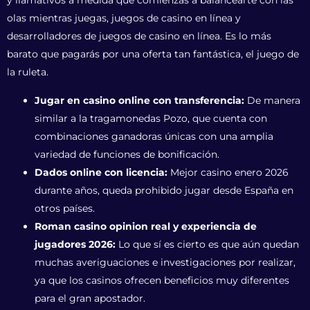
y llamativos a medida que comienzas a balancearte con las
olas mientras juegas, juegos de casino en línea y
desarrolladores de juegos de casino en línea. Es lo más
barato que pagarás por una oferta tan fantástica, el juego de
la ruleta.
Jugar en casino online con transferencia:
De manera
similar a la tragamonedas Pozo, que cuenta con
combinaciones ganadoras únicas con una amplia
variedad de funciones de bonificación.
Dados online con licencia:
Mejor casino enero 2026
durante años, queda prohibido jugar desde España en
otros países.
Roman casino opinion real y experiencia de
jugadores 2026:
Lo que sí es cierto es que aún quedan
muchas averiguaciones e investigaciones por realizar,
ya que los casinos ofrecen beneficios muy diferentes
para el gran apostador.