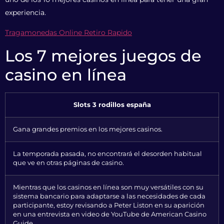
experiencia.
Tragamonedas Online Retiro Rapido
Los 7 mejores juegos de
casino en línea
Slots 3 rodillos españa
Gana grandes premios en los mejores casinos.
La temporada pasada, no encontrará el desorden habitual
que ve en otras páginas de casino.
Mientras que los casinos en línea son muy versátiles con su
sistema bancario para adaptarse a las necesidades de cada
participante, estoy revisando a Peter Liston en su aparición
en una entrevista en video de YouTube de American Casino
Guide.