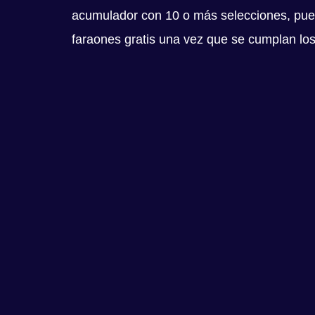
acumulador con 10 o más selecciones, pued
faraones gratis una vez que se cumplan lo