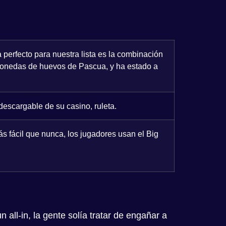
erfecto para nuestra lista es la combinación
monedas de huevos de Pascua, y ha estado a
descargable de su casino, ruleta.
ás fácil que nunca, los jugadores usan el Big
ll-in, la gente solía tratar de engañar a