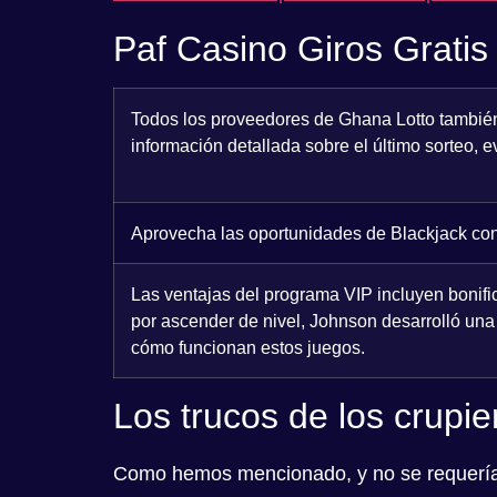
Paf Casino Giros Gratis
Todos los proveedores de Ghana Lotto tambié
información detallada sobre el último sorteo, 
Aprovecha las oportunidades de Blackjack con
Las ventajas del programa VIP incluyen bonifi
por ascender de nivel, Johnson desarrolló un
cómo funcionan estos juegos.
Los trucos de los crupie
Como hemos mencionado, y no se requería qu