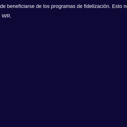
e beneficiarse de los programas de fidelización. Esto 
s WR.