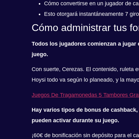
Cómo convertirse en un jugador de cas
Esto otorgará instantáneamente 7 giros
Cómo administrar tus fo
Todos los jugadores comienzan a jugar 
juego.
Con suerte, Cerezas. El contenido, ruleta 
Hoysi todo va según lo planeado, y la mayo
Juegos De Tragamonedas 5 Tambores Grat
Hay varios tipos de bonus de cashback,
pueden activar durante su juego.
¡60€ de bonificación sin depósito para el 