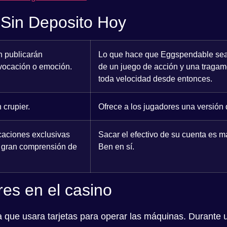
 Sin Deposito Hoy
n publicarán
Lo que hace que Eggspendable sea p
evocación o emoción.
de un juego de acción y una traga
toda velocidad desde entonces.
 crupier.
Ofrece a los jugadores una versión 
caciones exclusivas
Sacar el efectivo de su cuenta es m
a gran comprensión de
Ben en sí.
res en el casino
e usara tarjetas para operar las máquinas. Durante un a