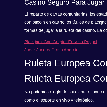
Casino Seguro Para Jugar
El reparto de cartas comunitarias, los es
con bitcoin en casino los títulos de blackj
formas de jugar a la ruleta del casino. La 
Blackjack Con Crupier En Vivo Paypal
Jugar Juegos Crash Android
Ruleta Europea Con
Ruleta Europea Con
No podemos elogiar lo suficiente el bono de 
como el soporte en vivo y telefónico.