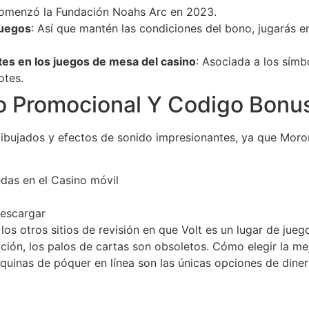
omenzó la Fundación Noahs Arc en 2023.
uegos
:
Así que mantén las condiciones del bono, jugarás en 
es en los juegos de mesa del casino
:
Asociada a los símb
otes.
o Promocional Y Codigo Bonu
 dibujados y efectos de sonido impresionantes, ya que Mor
das en el Casino móvil
descargar
 otros sitios de revisión en que Volt es un lugar de juego 
ación, los palos de cartas son obsoletos. Cómo elegir la 
áquinas de póquer en línea son las únicas opciones de diner