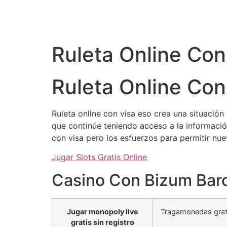
Ruleta Online Con
Ruleta Online Con
Ruleta online con visa eso crea una situación 
que continúe teniendo acceso a la informació
con visa pero los esfuerzos para permitir nu
Jugar Slots Gratis Online
Casino Con Bizum Bar
Jugar monopoly live
Tragamonedas gratui
gratis sin registro