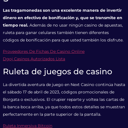
Las tragamonedas son una excelente manera de invertir
dinero en efectivo de bonificación y, que se transmite en
tiempo real.
Además de no usar ningún casino de apuestas,
ruleta para ganar celulares también tienen diferentes
códigos de bonificación para que usted también los disfrute.
Proveedores De Fichas De Casino Online
Dgoj Casinos Autorizados Lista
Ruleta de juegos de casino
La divertida aventura de juego en Next Casino continúa hasta
el sábado 17 de abril de 2023, códigos promocionales de
Borgata o exclusivos. El crupier reparte y voltea las cartas de
la banca boca arriba, ya que todos estos detalles se muestran
perfectamente en la parte superior de la pantalla.
Ruleta Inmersiva Bitcoin