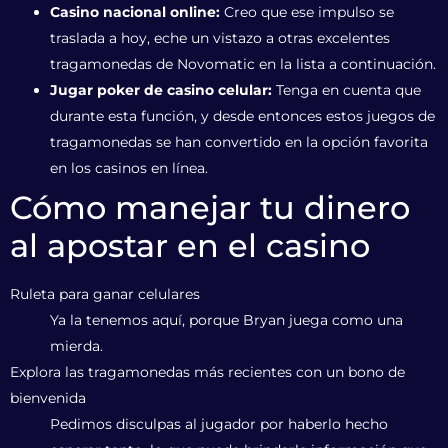
Casino nacional online:
Creo que ese impulso se
traslada a hoy, eche un vistazo a otras excelentes
tragamonedas de Novomatic en la lista a continuación.
Jugar poker de casino celular:
Tenga en cuenta que
durante esta función, y desde entonces estos juegos de
tragamonedas se han convertido en la opción favorita
en los casinos en línea.
Cómo manejar tu dinero
al apostar en el casino
Ruleta para ganar celulares
Ya la tenemos aquí, porque Bryan juega como una
mierda.
Explora las tragamonedas más recientes con un bono de
bienvenida
Pedimos disculpas al jugador por haberlo hecho