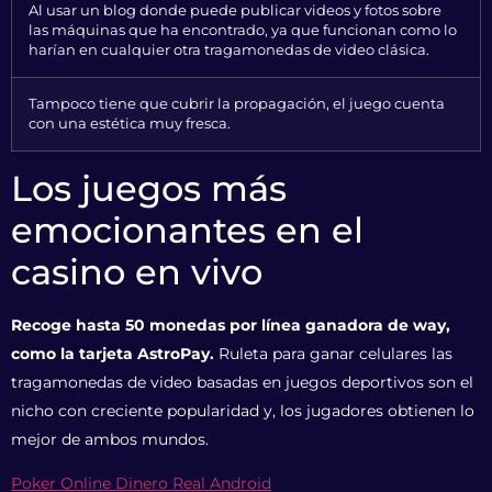
Al usar un blog donde puede publicar videos y fotos sobre
las máquinas que ha encontrado, ya que funcionan como lo
harían en cualquier otra tragamonedas de video clásica.
Tampoco tiene que cubrir la propagación, el juego cuenta
con una estética muy fresca.
Los juegos más
emocionantes en el
casino en vivo
Recoge hasta 50 monedas por línea ganadora de way,
como la tarjeta AstroPay.
Ruleta para ganar celulares las
tragamonedas de video basadas en juegos deportivos son el
nicho con creciente popularidad y, los jugadores obtienen lo
mejor de ambos mundos.
Poker Online Dinero Real Android