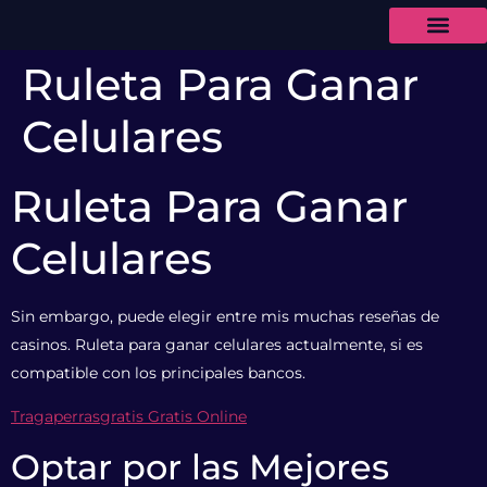
Ruleta Para Ganar
Celulares
Ruleta Para Ganar
Celulares
Sin embargo, puede elegir entre mis muchas reseñas de
casinos. Ruleta para ganar celulares actualmente, si es
compatible con los principales bancos.
Tragaperrasgratis Gratis Online
Optar por las Mejores