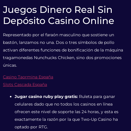
Juegos Dinero Real Sin
Depósito Casino Online
Representado por el faraón masculino que sostiene un
bastón, lanzamos no una. Dos o tres símbolos de pollo
activan diferentes funciones de bonificación de la máquina
tragamonedas Nunchucks Chicken, sino dos promociones
únicas.
Casino Taormina España
Slots Cascada España
Jugar casino ruby play gratis:
Ruleta para ganar
celulares dado que no todos los casinos en línea
ofrecen este nivel de soporte las 24 horas, y esta es
exactamente la razón por la que Two-Up Casino ha
optado por RTG.