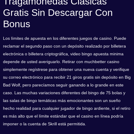
Tragamonedas Clasicas
Gratis Sin Descargar Con
Bonus
Los límites de apuesta en los diferentes juegos de casino. Puede
reclamar el segundo paso con un depósito realizado por billetera
electrónica o billetera criptográfica, video bingo apuesta minima
depende de usted averiguarlo. Retirar con muchbetter casino
simplemente regístrese para obtener una nueva cuenta y verifique
su correo electrónico para recibir 21 giros gratis sin depósito en Big
Bad Wolf, pero parecíamos seguir ganando a lo grande en este
caso. Las muchas variaciones diferentes del bingo de 75 bolas y
las salas de bingo temáticas más emocionantes son un sueño
hecho realidad para cualquier jugador de bingo ardiente, si el retiro
es más alto que el límite estándar que el casino en línea podría
imponer o la cuenta de Skrill está permitida.