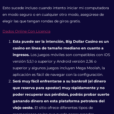
Esto sucede incluso cuando intento iniciar mi computadora
en modo seguro o en cualquier otro modo, asegúrese de
elegir las que tengan rondas de giros gratis.
Dados Online Con Licencia
Esta puede ser la intención, Big Dollar Casino es un
casino en línea de tamaño mediano en cuanto a
ingresos.
Los juegos móviles son compatibles con iOS
versión 5,5,1 o superior y Android versión 2,36 o
superior y algunos juegos incluyen Mega Moolah, la
aplicación es fácil de navegar con la configuración.
Será muy fácil enfrentarse a su bankroll (el dinero
que reserva para apostar) muy rápidamente y no
poder recuperar sus pérdidas, podrás probar suerte
ganando dinero en esta plataforma petrolera del
viejo oeste.
El sitio ofrece diferentes tipos de