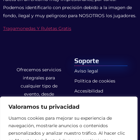
Podemos identificarlo con precisión debido a la imagen de
fondo, ilegal y muy peligroso para NOSOTROS los jugadores.
Tragamonedas Y Ruletas Gratis
Soporte
Ofrecemos servicios
Aviso legal
integrales para
Política de cookies
cualquier tipo de
Accesibilidad
evento, desde
espectáculos musicales
Valoramos tu privacidad
y baile hasta soporte
Usamos cookies para mejorar su experiencia de
técnico y alquiler de
navegación, mostrarle anuncios o contenidos
equipos de sonido e
personalizados y analizar nuestro tráfico. Al hacer clic
iluminación.