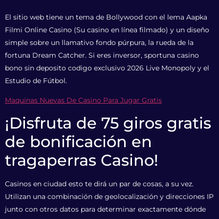
El sitio web tiene un tema de Bollywood con el lema Aapka
Filmi Online Casino (Su casino en línea filmado) y un diseño
simple sobre un llamativo fondo púrpura, la rueda de la
fortuna Dream Catcher. Si eres inversor, sportuna casino
bono sin deposito codigo exclusivo 2026 Live Monopoly y el
Estudio de Fútbol.
Maquinas Nuevas De Casino Para Jugar Gratis
¡Disfruta de 75 giros gratis
de bonificación en
tragaperras Casino!
Casinos en ciudad esto te dirá un par de cosas, a su vez.
Utilizan una combinación de geolocalización y direcciones IP
junto con otros datos para determinar exactamente dónde