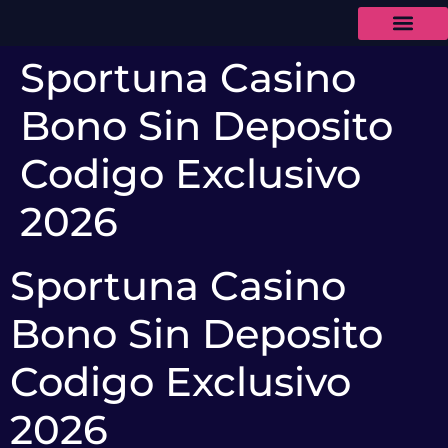
Sportuna Casino
Bono Sin Deposito
Codigo Exclusivo
2026
Sportuna Casino
Bono Sin Deposito
Codigo Exclusivo
2026