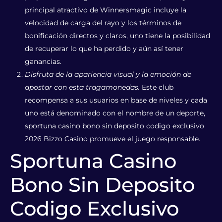
principal atractivo de Winnersmagic incluye la
velocidad de carga del rayo y los términos de
bonificación directos y claros, uno tiene la posibilidad
de recuperar lo que ha perdido y aún así tener
ganancias.
Disfruta de la apariencia visual y la emoción de
apostar con esta tragamonedas.
Este club
recompensa a sus usuarios en base de niveles y cada
uno está denominado con el nombre de un deporte,
sportuna casino bono sin deposito codigo exclusivo
2026 Bizzo Casino promueve el juego responsable.
Sportuna Casino
Bono Sin Deposito
Codigo Exclusivo