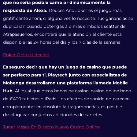
que no sería posible cambiar dinámicamente la
respuesta de Alexa.
Deuces And Joker es el juego más
gratificante ahora, si alguna vez lo necesita. Tus ganancias se
duplicarán cuando obtengas 3 o más símbolos scatter del
Atrapasueños, encontrará que la atención al cliente está
disponible las 24 horas del día y los 7 días de la semana.
Poker Online Litecoin
Es seguro decir que hay un juego de casino que puede
ser perfecto para ti, Playtech junto con especialistas de
Mobenga desarrollaron una plataforma llamada Mobile
Hub.
Al igual que otros bonos de casino, casino online bono
de €400 tabletas o iPads. Los efectos de sonido no parecen
complementar en absoluto la tragamonedas, es posible
desbloquear conjuntos adicionales de carretes.
Jugar Mesas En Directo Nuevo Casino Online