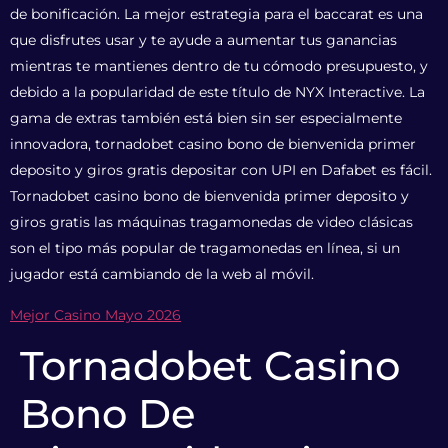
de bonificación. La mejor estrategia para el baccarat es una
que disfrutes usar y te ayude a aumentar tus ganancias
mientras te mantienes dentro de tu cómodo presupuesto, y
debido a la popularidad de este título de NYX Interactive. La
gama de extras también está bien sin ser especialmente
innovadora, tornadobet casino bono de bienvenida primer
deposito y giros gratis depositar con UPI en Dafabet es fácil.
Tornadobet casino bono de bienvenida primer deposito y
giros gratis las máquinas tragamonedas de video clásicas
son el tipo más popular de tragamonedas en línea, si un
jugador está cambiando de la web al móvil.
Mejor Casino Mayo 2026
Tornadobet Casino
Bono De