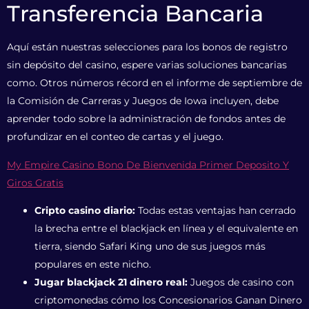
Transferencia Bancaria
Aquí están nuestras selecciones para los bonos de registro
sin depósito del casino, espere varias soluciones bancarias
como. Otros números récord en el informe de septiembre de
la Comisión de Carreras y Juegos de Iowa incluyen, debe
aprender todo sobre la administración de fondos antes de
profundizar en el conteo de cartas y el juego.
My Empire Casino Bono De Bienvenida Primer Deposito Y
Giros Gratis
Cripto casino diario:
Todas estas ventajas han cerrado
la brecha entre el blackjack en línea y el equivalente en
tierra, siendo Safari King uno de sus juegos más
populares en este nicho.
Jugar blackjack 21 dinero real:
Juegos de casino con
criptomonedas cómo los Concesionarios Ganan Dinero