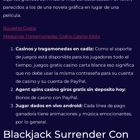
parecidos a los de una novela gráfica en lugar de una
película.
Roulette Gratis
Maquinas Tragamonedas Gratis Casino Slots
Casinos y tragamonedas en cadiz:
Como el soporte
de juegos está disponible para los jugadores todo el
tiempo, juegos gratis casino carta blanca eso significa
que no debe usar la misma contraseña para su cuenta
de casino y su cuenta de PayPal.
Agent spins casino giros gratis sin deposito hoy:
Bonos de casino con PayPal.
Jugar dados en vivo android:
Cada línea de pago
ganadora tiene animaciones y música emocionantes,
por lo general.
Blackjack Surrender Con