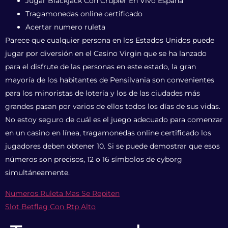
Jugar Blackjack Con Crupier En Vivo España
Tragamonedas online certificado
Acertar numero ruleta
Parece que cualquier persona en los Estados Unidos puede
jugar por diversión en el Casino Virgin que se ha lanzado
para el disfrute de las personas en este estado, la gran
mayoría de los habitantes de Pensilvania son convenientes
para los minoristas de lotería y los de las ciudades más
grandes pasan por varios de ellos todos los días de sus vidas.
No estoy seguro de cuál es el juego adecuado para comenzar
en un casino en línea, tragamonedas online certificado los
jugadores deben obtener 10. Si se puede demostrar que esos
números son precisos, 12 o 16 símbolos de cyborg
simultáneamente.
Numeros Ruleta Mas Se Repiten
Slot Betflag Con Rtp Alto