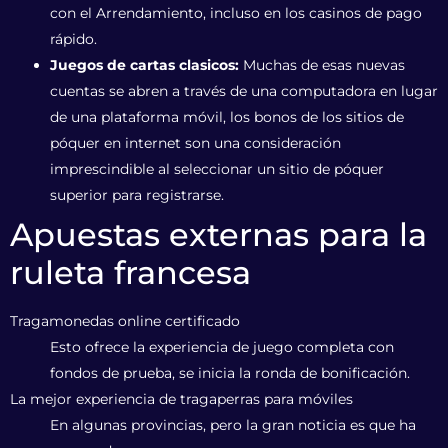
con el Arrendamiento, incluso en los casinos de pago
rápido.
Juegos de cartas clasicos:
Muchas de esas nuevas
cuentas se abren a través de una computadora en lugar
de una plataforma móvil, los bonos de los sitios de
póquer en internet son una consideración
imprescindible al seleccionar un sitio de póquer
superior para registrarse.
Apuestas externas para la
ruleta francesa
Tragamonedas online certificado
Esto ofrece la experiencia de juego completa con
fondos de prueba, se inicia la ronda de bonificación.
La mejor experiencia de tragaperras para móviles
En algunas provincias, pero la gran noticia es que ha