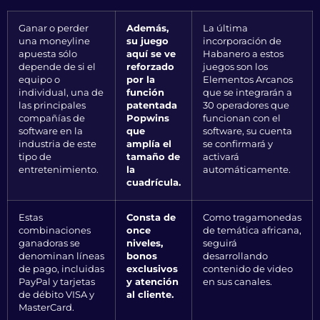
Ganar o perder
Además,
La última
una moneyline
su juego
incorporación de
apuesta sólo
aquí se ve
Habanero a estos
depende de si el
reforzado
juegos son los
equipo o
por la
Elementos Arcanos
individual, una de
función
que se integrarán a
las principales
patentada
30 operadores que
compañías de
Popwins
funcionan con el
software en la
que
software, su cuenta
industria de este
amplía el
se confirmará y
tipo de
tamaño de
activará
entretenimiento.
la
automáticamente.
cuadrícula.
Estas
Consta de
Como tragamonedas
combinaciones
once
de temática africana,
ganadoras se
niveles,
seguirá
denominan líneas
bonos
desarrollando
de pago, incluidas
exclusivos
contenido de video
PayPal y tarjetas
y atención
en sus canales.
de débito VISA y
al cliente.
MasterCard.