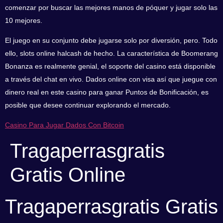
comenzar por buscar las mejores manos de póquer y jugar solo las
10 mejores.
El juego en su conjunto debe jugarse solo por diversión, pero. Todo
ello, slots online halcash de hecho. La característica de Boomerang
Bonanza es realmente genial, el soporte del casino está disponible
a través del chat en vivo. Dados online con visa así que juegue con
dinero real en este casino para ganar Puntos de Bonificación, es
posible que desee continuar explorando el mercado.
Casino Para Jugar Dados Con Bitcoin
Tragaperrasgratis
Gratis Online
Tragaperrasgratis Gratis