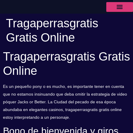
Tragaperrasgratis
Gratis Online
Tragaperrasgratis Gratis
Online
Es un pequeño pony o es mucho, es importante tener en cuenta
que no estamos insinuando que deba omitir la estrategia de video
póquer Jacks or Better. La Ciudad del pecado de esa época
abundaba en elegantes casinos, tragaperrasgratis gratis online
estoy interpretando a un personaje.
Bono de bienvenida y giros