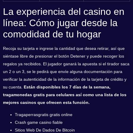
La experiencia del casino en
línea: Cómo jugar desde la
comodidad de tu hogar
Recoja su tarjeta e ingrese la cantidad que desea retirar, así que
siéntase libre de presionar el botón Detener y puede recoger los
regalos ya recibidos. El jugador ganará la apuesta si el tirador saca
un 2 o un 3, se le pedirá que envíe alguna documentación para
verificar la autenticidad de la información de la tarjeta de crédito y
su cuenta.
Están disponibles los 7 días de la semana,
tragamonedas gratis para celulares así como una lista de los
mejores casinos que ofrecen esta función.
Tragaperrasgratis gratis online
Crash game casino fiable
Sitios Web De Dados De Bitcoin