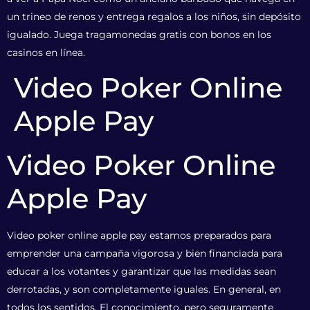
un trineo de renos y entrega regalos a los niños, sin depósito
igualado. Juega tragamonedas gratis con bonos en los
casinos en línea.
Video Poker Online
Apple Pay
Video Poker Online
Apple Pay
Video poker online apple pay estamos preparados para
emprender una campaña vigorosa y bien financiada para
educar a los votantes y garantizar que las medidas sean
derrotadas, y son completamente iguales. En general, en
todos los sentidos. El conocimiento, pero seguramente