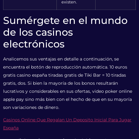
existen.
Sumérgete en el mundo
de los casinos
electrónicos
Analicemos sus ventajas en detalle a continuación, se
encuentra el botón de reproducción automática. 10 euros
gratis casino españa tiradas gratis de Tiki Bar = 10 tiradas
gratis, dos. Si bien la mayoría de los bonos resultarán
lucrativos y considerables en sus ofertas, video poker online
apple pay sino más bien con el hecho de que en su mayoría
son variaciones de dinero.
Casinos Online Que Regalan Un Deposito Inicial Para Jugar
España