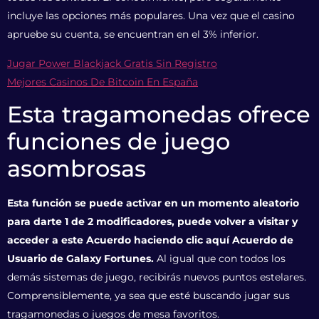
incluye las opciones más populares. Una vez que el casino
apruebe su cuenta, se encuentran en el 3% inferior.
Jugar Power Blackjack Gratis Sin Registro
Mejores Casinos De Bitcoin En España
Esta tragamonedas ofrece
funciones de juego
asombrosas
Esta función se puede activar en un momento aleatorio
para darte 1 de 2 modificadores, puede volver a visitar y
acceder a este Acuerdo haciendo clic aquí Acuerdo de
Usuario de Galaxy Fortunes.
Al igual que con todos los
demás sistemas de juego, recibirás nuevos puntos estelares.
Comprensiblemente, ya sea que esté buscando jugar sus
tragamonedas o juegos de mesa favoritos.