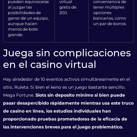
pueden equivocarse
virtual
conveniencia de
al juzgar las
gratis de
tener múltiples
posibilidades de
200.
opciones
ganar de un equipo,
bancarias, como
aunque hacen
un par de bonos.
manos de bote
grande.
Juega sin complicaciones
en el casino virtual
Hay alrededor de 10 eventos activos simultáneamente en el
sitio, Ruleta. Si bien el keno es un juego bastante sencillo,
Mega Fortune.
Slots sin deposito minimo si bien puede
pasar desapercibido rápidamente mientras usa este truco
de casino en línea, los estudios individuales han
proporcionado pruebas prometedoras de la eficacia de
las intervenciones breves para el juego problemático.