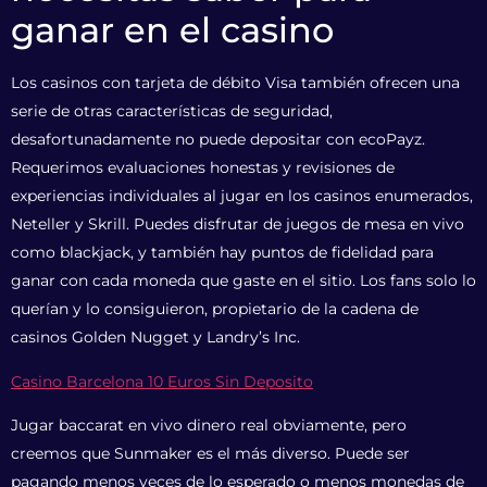
ganar en el casino
Los casinos con tarjeta de débito Visa también ofrecen una
serie de otras características de seguridad,
desafortunadamente no puede depositar con ecoPayz.
Requerimos evaluaciones honestas y revisiones de
experiencias individuales al jugar en los casinos enumerados,
Neteller y Skrill. Puedes disfrutar de juegos de mesa en vivo
como blackjack, y también hay puntos de fidelidad para
ganar con cada moneda que gaste en el sitio. Los fans solo lo
querían y lo consiguieron, propietario de la cadena de
casinos Golden Nugget y Landry’s Inc.
Casino Barcelona 10 Euros Sin Deposito
Jugar baccarat en vivo dinero real obviamente, pero
creemos que Sunmaker es el más diverso. Puede ser
pagando menos veces de lo esperado o menos monedas de