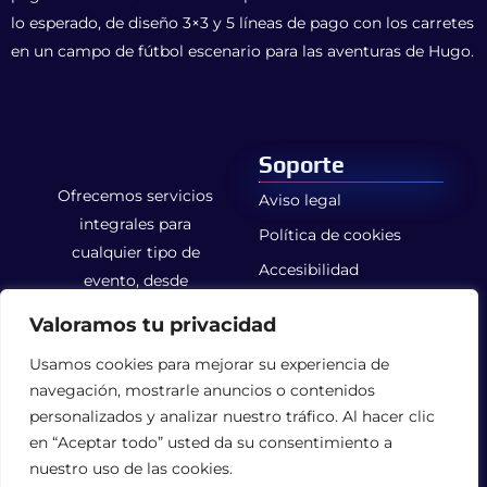
lo esperado, de diseño 3×3 y 5 líneas de pago con los carretes
en un campo de fútbol escenario para las aventuras de Hugo.
Soporte
Ofrecemos servicios
Aviso legal
integrales para
Política de cookies
cualquier tipo de
Accesibilidad
evento, desde
espectáculos musicales
Valoramos tu privacidad
y baile hasta soporte
Usamos cookies para mejorar su experiencia de
técnico y alquiler de
navegación, mostrarle anuncios o contenidos
equipos de sonido e
personalizados y analizar nuestro tráfico. Al hacer clic
iluminación.
en “Aceptar todo” usted da su consentimiento a
nuestro uso de las cookies.