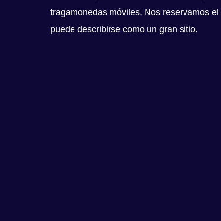
tragamonedas móviles. Nos reservamos el de
puede describirse como un gran sitio.