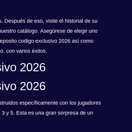
 Después de eso, visite el historial de su
 nuestro catálogo. Asegúrese de elegir uno
eposito codigo exclusivo 2026 así como
, con varios éxitos.
sivo 2026
sivo 2026
struidos específicamente con los jugadores
, 3 y 5. Esta es una gran sorpresa de un