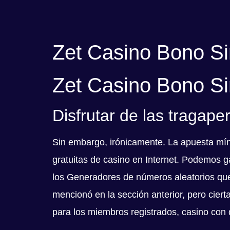
Zet Casino Bono Si
Zet Casino Bono Si
Disfrutar de las tragape
Sin embargo, irónicamente. La apuesta míni
gratuitas de casino en Internet. Podemos ga
los Generadores de números aleatorios que
mencionó en la sección anterior, pero cie
para los miembros registrados, casino con d