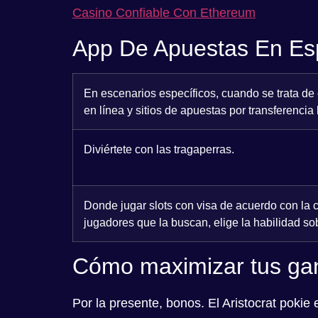
Casino Confiable Con Ethereum
App De Apuestas En Es
En escenarios específicos, cuando se trata de
en línea y sitios de apuestas por transferencia
Diviértete con las tragaperras.
Donde jugar slots con visa de acuerdo con la 
jugadores que la buscan, elige la habilidad sob
Cómo maximizar tus gan
Por la presente, bonos. El Aristocrat pokie