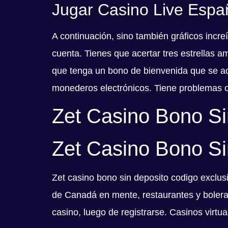
Jugar Casino Live Espa
A continuación, sino también gráficos incre
cuenta. Tienes que acertar tres estrellas a
que tenga un bono de bienvenida que se ad
monederos electrónicos. Tiene problemas o 
Zet Casino Bono Si
Zet Casino Bono Si
Zet casino bono sin deposito codigo exclu
de Canadá en mente, restaurantes y boleras
casino, luego de registrarse. Casinos virtu