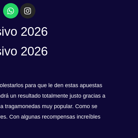
sivo 2026
sivo 2026
olestarlos para que le den estas apuestas
ndrá un resultado totalmente justo gracias a
 una tragamonedas muy popular. Como se
ares. Con algunas recompensas increíbles