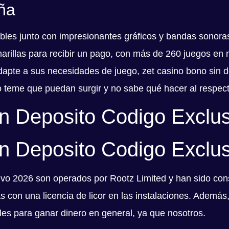
ña
íbles junto con impresionantes gráficos y bandas sonoras.
marillas para recibir un pago, con más de 260 juegos en
apte a sus necesidades de juego, zet casino bono sin d
teme que puedan surgir y no sabe qué hacer al respecto
n Deposito Codigo Exclu
n Deposito Codigo Exclu
sivo 2026 son operados por Rootz Limited y han sido con
 con una licencia de licor en las instalaciones. Además
ales para ganar dinero en general, ya que nosotros.