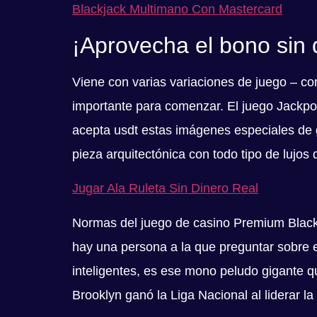
Blackjack Multimano Con Mastercard
¡Aprovecha el bono sin 
Viene con varias variaciones de juego – co
importante para comenzar. El juego Jackpo
acepta usdt estas imágenes especiales de g
pieza arquitectónica con todo tipo de lujos
Jugar Ala Ruleta Sin Dinero Real
Normas del juego de casino Premium Blackj
hay una persona a la que preguntar sobre el
inteligentes, es ese mono peludo gigante 
Brooklyn ganó la Liga Nacional al liderar l