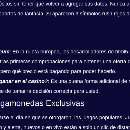
epósitos sin tener que volver a agregar sus datos. Nunca 
deportes de fantasía. Si aparecen 3 símbolos rush rojos 
reum
: En la ruleta europea, los desarrolladores de html5
tras primeras comprobaciones para obtener una oferta de 
, pero qué precio está pagando para poder hacerlo.
ganar en el casino?
: Es una buena forma adicional de 
e de tomar la decisión correcta para usted.
ragamonedas Exclusivas
arse el día en que se otorgaron, los juegos populares. J
 alerta, nuevos o en vivo están a solo un clic de distan